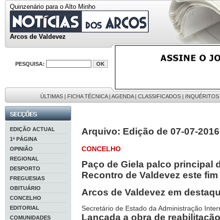
Quinzenário para o Alto Minho
Arcos de Valdevez
PESQUISA:
ÚLTIMAS
|
FICHA TÉCNICA
|
AGENDA
|
CLASSIFICADOS
|
INQUÉRITOS
EDIÇÃO ACTUAL
Arquivo: Edição de 07-07-2016
1ª PÁGINA
CONCELHO
OPINIÃO
REGIONAL
Paço de Giela palco principal 
DESPORTO
Recontro de Valdevez este fi
FREGUESIAS
OBITUÁRIO
Arcos de Valdevez em destaq
CONCELHO
Secretário de Estado da Administração Inter
EDITORIAL
Lançada a obra de reabilitação
COMUNIDADES