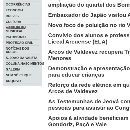
ampliação do quartel dos Bom
OCORRÊNCIAS
ECONOMIA
Embaixador do Japão visitou 
BREVES
CULTURA
Novo foco de poluição no rio 
ASSEMBLEIA
MUNICIPAL
Convívio dos alunos e profess
PATRIMÓNIO
Liceal Arcuense (ELA)
PROTEÇÃO CIVIL
NOTÍCIAS DOS
Arcos de Valdevez recupera Tr
ARCOS
Menores
S. JOÃO DA VALETA
COLUNA.NASCIMENTOS
Demonstração e apresentação
GALERIA
para educar crianças
NUM SÓ CLIQUE
ARQUIVO
Reforço da rede elétrica em qu
Arcos de Valdevez
As Testemunhas de Jeová con
pessoas para assistir ao Con
Apoios à atividade beneficiam
Gondoriz, Paçô e Vale