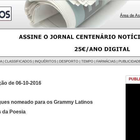
Área de As
A
|
CLASSIFICADOS
|
INQUÉRITOS
|
DESPORTO
|
TEMPO
|
FARMÁCIAS
|
PUBLICIDAD
PUBL
ção de 06-10-2016
gues nomeado para os Grammy Latinos
 da Poesia