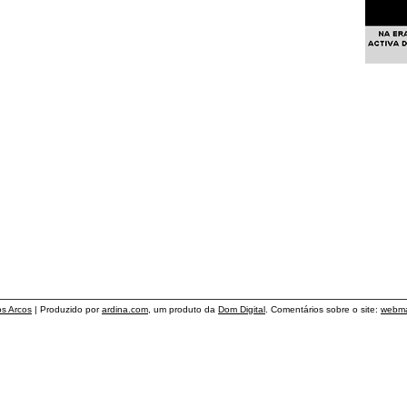
os Arcos
| Produzido por
ardina.com
, um produto da
Dom Digital
. Comentários sobre o site:
webma