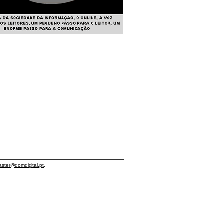
ster@domdigital.pt
.