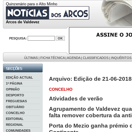
Quinzenário para o Alto Minho
Arcos de Valdevez
PESQUISA:
ÚLTIMAS
|
FICHA TÉCNICA
|
AGENDA
|
CLASSIFICADOS
|
INQUÉRITOS
EDIÇÃO ACTUAL
Arquivo: Edição de 21-06-2018
1ª PÁGINA
CONCELHO
OPINIÃO
DESPORTO
Atividades de verão
FREGUESIAS
OBITUÁRIO
Agrupamento de Valdevez quas
CONCELHO
falta remover cobertura da ant
EDITORIAL
Porta do Mezio ganha prémio 
REGIONAL
COMUNIDADES