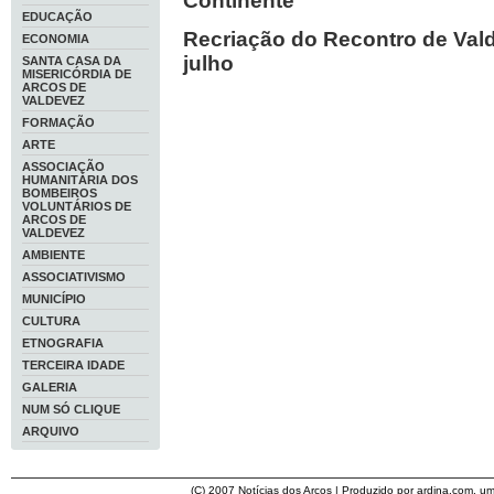
Continente
EDUCAÇÃO
Recriação do Recontro de Vald
ECONOMIA
julho
SANTA CASA DA
MISERICÓRDIA DE
ARCOS DE
VALDEVEZ
FORMAÇÃO
ARTE
ASSOCIAÇÃO
HUMANITÁRIA DOS
BOMBEIROS
VOLUNTÁRIOS DE
ARCOS DE
VALDEVEZ
AMBIENTE
ASSOCIATIVISMO
MUNICÍPIO
CULTURA
ETNOGRAFIA
TERCEIRA IDADE
GALERIA
NUM SÓ CLIQUE
ARQUIVO
(C) 2007
Notícias dos Arcos
| Produzido por
ardina.com
, u