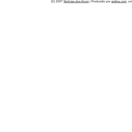
(C) 2007
Notícias dos Arcos
| Produzido por
ardina.com
, u