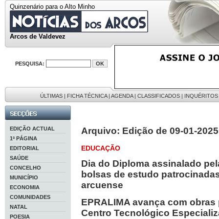
Quinzenário para o Alto Minho
Arcos de Valdevez
PESQUISA:
ÚLTIMAS
|
FICHA TÉCNICA
|
AGENDA
|
CLASSIFICADOS
|
INQUÉRITOS
EDIÇÃO ACTUAL
Arquivo: Edição de 09-01-2025
1ª PÁGINA
EDUCAÇÃO
EDITORIAL
SAÚDE
Dia do Diploma assinalado pela
CONCELHO
bolsas de estudo patrocinada
MUNICÍPIO
arcuense
ECONOMIA
COMUNIDADES
EPRALIMA avança com obras p
NATAL
Centro Tecnológico Especializ
POESIA