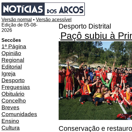
Versão normal
•
Versão acessível
Edição de 05-08-
Desporto Distrital
2026
Paçô subiu à Pri
.
Seccões
1ª Página
Opinião
Regional
Editorial
Igreja
Desporto
Freguesias
Obituário
Concelho
Breves
Comunidades
Ensino
Cultura
Conservação e restauro