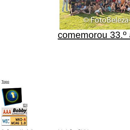
comemorou 33.º a
Topo
[
D
]