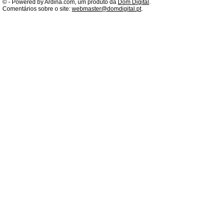
©
- Powered by Ardina.com, um produto da
Dom Digital
.
Comentários sobre o site:
webmaster@domdigital.pt
.