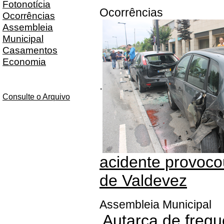
Fotonotícia
Ocorrências
Ocorrências
Assembleia
Municipal
Casamentos
Economia
.
Consulte o Arquivo
acidente provoco
de Valdevez
Assembleia Municipal
Autarca de fregue
.