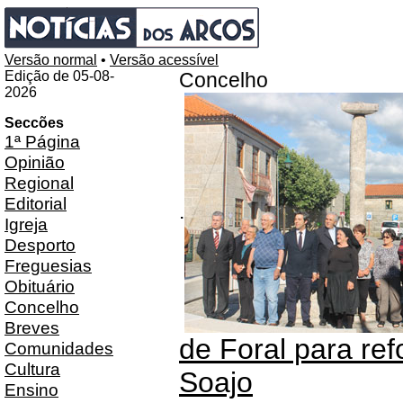
Versão normal
•
Versão acessível
Edição de 05-08-
Concelho
2026
Seccões
1ª Página
Opinião
Regional
Editorial
.
Igreja
Desporto
Freguesias
Obituário
Concelho
Breves
de Foral para ref
Comunidades
Cultura
Soajo
Ensino