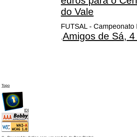
euros para o Cent
do Vale
FUTSAL - Campeonato D
Amigos de Sá, 4 
.
Topo
[
D
]