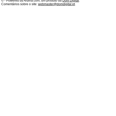
©
- Powered by Ardina.com, um produto da
Dom Digital
.
Comentários sobre o site:
webmaster@domdigital.pt
.