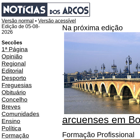
Versão normal
•
Versão acessível
Edição de 05-08-
Na próxima edição
2026
Seccões
1ª Página
Opinião
Regional
Editorial
.
Desporto
Freguesias
Obituário
Concelho
Breves
Comunidades
arcuenses em Bo
Ensino
Política
Formação Profissional
Formação