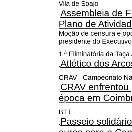
Vila de Soajo
Assembleia de F
.
Plano de Ativida
Moção de censura e opos
presidente do Executivo
1.ª Eliminatória da Taça
Atlético dos Arco
.
CRAV - Campeonato Na
CRAV enfrentou p
.
época em Coimb
BTT
Passeio solidár
.