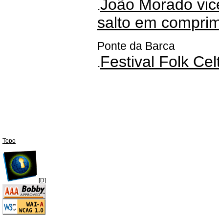
João Morado vic
.
salto em compri
Ponte da Barca
Festival Folk Ce
.
Topo
[
D
]