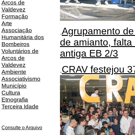
Arcos de
Valdevez
Formação
Arte
Agrupamento de 
Associação
.
Humanitária dos
de amianto, falt
Bombeiros
Voluntários de
antiga EB 2/3
Arcos de
Valdevez
CRAV festejou 37
.
Ambiente
Associativismo
Município
Cultura
Etnografia
Terceira Idade
Consulte o Arquivo