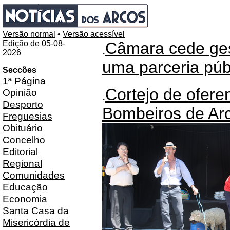
Versão normal
•
Versão acessível
Edição de 05-08-
Câmara cede ges
.
2026
uma parceria públ
Seccões
1ª Página
Cortejo de ofere
Opinião
.
Desporto
Bombeiros de Ar
Freguesias
Obituário
Concelho
Editorial
Regional
Comunidades
Educação
Economia
Santa Casa da
Misericórdia de