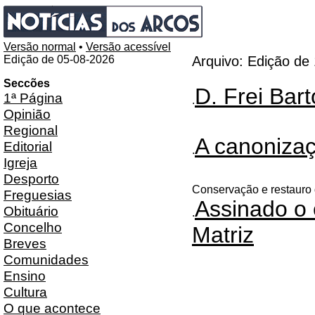
Versão normal
•
Versão acessível
Edição de 05-08-2026
Arquivo: Edição de
Seccões
D. Frei Bar
1ª Página
.
Opinião
Regional
A canonizaç
Editorial
.
Igreja
Desporto
Conservação e restauro 
Freguesias
Assinado o c
Obituário
.
Concelho
Matriz
Breves
Comunidades
Ensino
Cultura
O que acontece