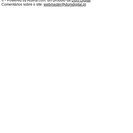
©
- Powered by Ardina.com, um produto da
Dom Digital
.
Comentários sobre o site:
webmaster@domdigital.pt
.