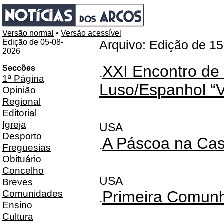
Versão normal
•
Versão acessível
Edição de 05-08-
Arquivo: Edição de 1
2026
XXI Encontro de 
Seccões
.
1ª Página
Luso/Espanhol “
Opinião
Regional
Editorial
Igreja
USA
Desporto
A Páscoa na Ca
.
Freguesias
Obituário
Concelho
USA
Breves
Comunidades
Primeira Comun
.
Ensino
Cultura