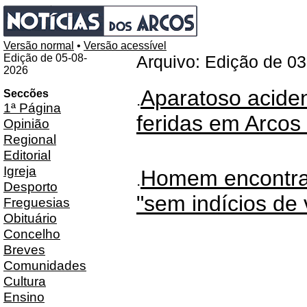
Versão normal
•
Versão acessível
Edição de 05-08-
Arquivo: Edição de 0
2026
Aparatoso aciden
Seccões
.
1ª Página
feridas em Arcos
Opinião
Regional
Editorial
Igreja
Homem encontra
.
Desporto
"sem indícios de 
Freguesias
Obituário
Concelho
Breves
Comunidades
Cultura
Ensino