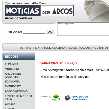
Quinzenário para o Alto Minho
Em arquivo
32646 notícias
38119 fotos
595 edições
Arcos de Valdevez
9886 mensagens
201 registos
PESQUISA:
ÚLTIMAS
|
FICHA TÉCNICA
|
AGENDA
|
CLASSIFICADOS
|
INQUÉRITOS
FARMÁCIAS DE SERVIÇO
1ª PÁGINA
MUNICÍPIO
Área Abrangente:
Arcos de Valdevez
Dia:
6-8-2
ARCUENSES
Nao existem farmácias de serviço.
ILUSTRES
ECONOMIA
ENTREVISTA
ASSOCIATIVISMO
FESTAS DE N.ª S.ª DA
LAPA
CINEMA
IGREJA