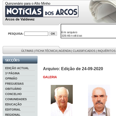
Quinzenário para o Alto Minho
Arcos de Valdevez
Em arquivo
32646 notícias
PESQUISA:
38119 fotos
595 edições
9886 mensagens
201 registos
ÚLTIMAS
|
FICHA TÉCNICA
|
AGENDA
|
CLASSIFICADOS
|
INQUÉRITOS
EDIÇÃO ACTUAL
Arquivo: Edição de 24-09-2020
1ª PÁGINA
GALERIA
OPINIÃO
FREGUESIAS
OBITUÁRIO
CONCELHO
COMUNIDADES
EDUCAÇÃO
EDITORIAL
REGIONAL