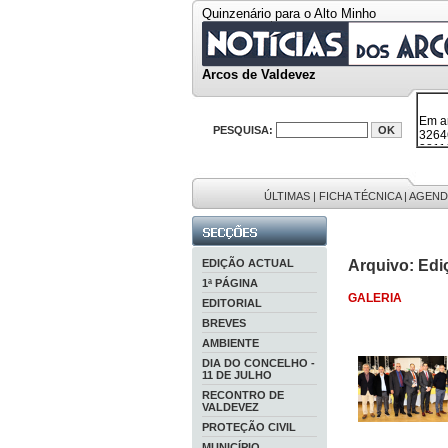
Quinzenário para o Alto Minho
Arcos de Valdevez
Em a
32646
38119
PESQUISA:
595 
9886
201 r
ÚLTIMAS
|
FICHA TÉCNICA
|
AGEND
EDIÇÃO ACTUAL
Arquivo: Edi
1ª PÁGINA
GALERIA
EDITORIAL
BREVES
AMBIENTE
DIA DO CONCELHO -
11 DE JULHO
RECONTRO DE
VALDEVEZ
PROTEÇÃO CIVIL
MUNICÍPIO