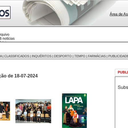
Área de As
rquivo
 notícias
 fotos
edições
 mensagens
egistos
A
|
CLASSIFICADOS
|
INQUÉRITOS
|
DESPORTO
|
TEMPO
|
FARMÁCIAS
|
PUBLICIDAD
PUBL
ção de 18-07-2024