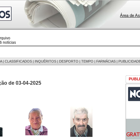
Área de As
rquivo
 notícias
 fotos
edições
 mensagens
egistos
A
|
CLASSIFICADOS
|
INQUÉRITOS
|
DESPORTO
|
TEMPO
|
FARMÁCIAS
|
PUBLICIDAD
PUBL
ção de 03-04-2025