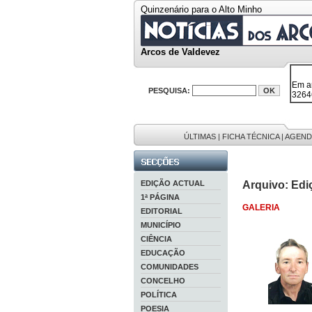
Quinzenário para o Alto Minho
Arcos de Valdevez
Em a
32646
38119
PESQUISA:
595 
9886
201 r
ÚLTIMAS
|
FICHA TÉCNICA
|
AGEND
EDIÇÃO ACTUAL
Arquivo: Edi
1ª PÁGINA
GALERIA
EDITORIAL
MUNICÍPIO
CIÊNCIA
EDUCAÇÃO
COMUNIDADES
CONCELHO
POLÍTICA
POESIA