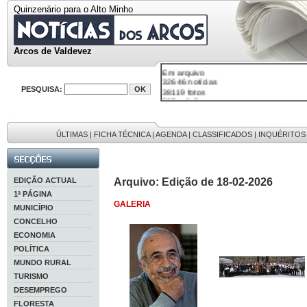
Quinzenário para o Alto Minho
Arcos de Valdevez
Em arquivo
32646 notícias
38119 fotos
PESQUISA:
595 edições
9886 mensagens
201 registos
ÚLTIMAS
|
FICHA TÉCNICA
|
AGENDA
|
CLASSIFICADOS
|
INQUÉRITOS
EDIÇÃO ACTUAL
Arquivo: Edição de 18-02-2026
1ª PÁGINA
GALERIA
MUNICÍPIO
CONCELHO
ECONOMIA
POLÍTICA
MUNDO RURAL
TURISMO
DESEMPREGO
FLORESTA