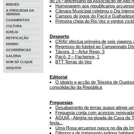
do 14.º aniversário da Associação de Alto
BREVES
Homenagem aos republicanos arcuens
Câmara Municipal celebrou o Dia Interna
A FREGUESIA DA
SEMANA
Campos de jogos do Paçô e Guilhadeses 
CASAMENTOS
Primeira cheia do Rio Vez e ventos cic
CULTURA
IGREJA
Desporto
RETIFICAÇÃO
CRAV efectua primeira de seis viagens 
ENSINO
Regresso do futebol ao Campeonato Distr
OCORRÊNCIAS
Távora, 3 – Artur Rego, 3
GALERIA
Paçô, 2 – Fachense, 1
BTT Terras do Vez
NUM SÓ CLIQUE
ARQUIVO
Editorial
O ideário e acção de Teixeira de Queiro
consolidação da República
Freguesias
Desabamento de terras quase atinge u
Freguesia conta com acessos renovad
AGUIÃ - Alegria na pisada da Casa da Torr
festa...
Uma Rosa arcuense nasce no dia da Im
Diferença de tratamento indigna habitan