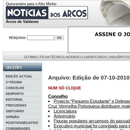
Quinzenário para o Alto Minho
Arcos de Valdevez
PESQUISA:
ÚLTIMAS
|
FICHA TÉCNICA
|
AGENDA
|
CLASSIFICADOS
|
INQUÉRITOS
EDIÇÃO ACTUAL
Arquivo: Edição de 07-10-2010
1ª PÁGINA
NUM SÓ CLIQUE
CONCELHO
DESPORTO
Concelho
EDITORIAL
Projecto “Pequeno Estudante” e Delega
FREGUESIAS
Cruz Vermelha Portuguesa distribuem mater
Licenciatura
OBITUÁRIO
Aniversário
OPINIÃO
Figuras populares arcuenses do passad
POSITIVO/NEGATIVO
Executivo municipal foi convidado para
COMUNIDADES