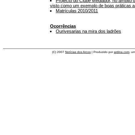
Projecto do Clube Mediador, no âmbito d
visto como um exemplo de boas práticas al
Matrículas 2010/2011
Ocorrências
Ourivesarias na mira dos ladrões
(C) 2007
Notícias dos Arcos
| Produzido por
ardina.com
, u