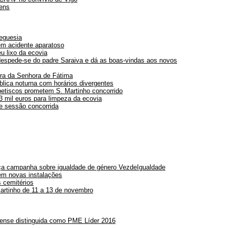
ens
eguesia
em acidente aparatoso
 lixo da ecovia
espede-se do padre Saraiva e dá as boas-vindas aos novos
ra da Senhora de Fátima
blica noturna com horários divergentes
etiscos prometem S. Martinho concorrido
3 mil euros para limpeza da ecovia
e sessão concorrida
ça campanha sobre igualdade de género VezdeIgualdade
 novas instalações
cemitérios
artinho de 11 a 13 de novembro
ense distinguida como PME Líder 2016