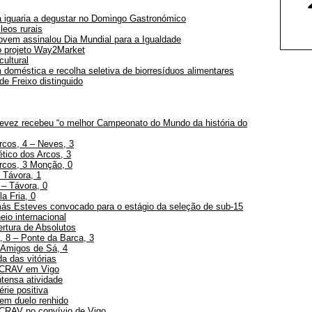
a iguaria a degustar no Domingo Gastronómico
leos rurais
vem assinalou Dia Mundial para a Igualdade
o projeto Way2Market
ultural
oméstica e recolha seletiva de biorresíduos alimentares
e Freixo distinguido
evez recebeu “o melhor Campeonato do Mundo da história do
Arcos, 4 – Neves, 3
ético dos Arcos, 3
Arcos, 3 Monção, 0
 Távora, 1
 – Távora, 0
la Fria, 0
ás Esteves convocado para o estágio da seleção de sub-15
io internacional
ertura de Absolutos
 8 – Ponte da Barca, 3
 Amigos de Sá, 4
 das vitórias
 CRAV em Vigo
tensa atividade
rie positiva
em duelo renhido
CRAV no convívio de Vigo