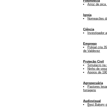
Fotonotícia
Arroz de pica
Igreja
Nomeações da
Ciência
Investigador 
Emprego
Poligal cria 
de Valdevez
Proteção Civil
Simulacro na
Ninho de vesp
Apoios de 190
Agropecuária
Pastores lesa
forragens
Audiovisual
Best Bakery g