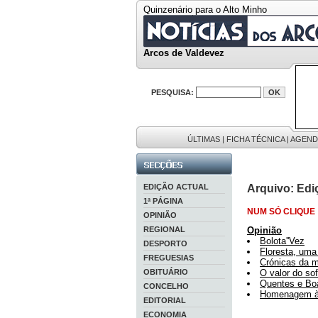
Quinzenário para o Alto Minho
Arcos de Valdevez
PESQUISA:
ÚLTIMAS
|
FICHA TÉCNICA
|
AGEND
EDIÇÃO ACTUAL
Arquivo: Edi
1ª PÁGINA
NUM SÓ CLIQUE
OPINIÃO
REGIONAL
Opinião
Bolota''Vez
DESPORTO
Floresta, uma
FREGUESIAS
Crónicas da m
OBITUÁRIO
O valor do so
Quentes e Boa
CONCELHO
Homenagem à 
EDITORIAL
ECONOMIA