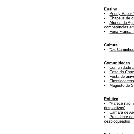
Ensino
Peddy-Paper 
Chapéus de o
Alunos do Ag
competências em
Feira Franca 
Cultura
“Os Caminhos
Comunidades
Comunidade ar
Casa do Conc
Festa de aniv
Classicoarcos
Magusto de S
Política
“Parece não h
desportivas”
Câmara de Arc
Presidente da
desbloqueados