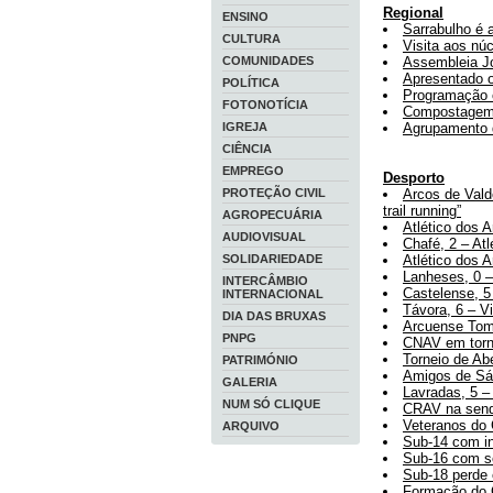
Regional
ENSINO
Sarrabulho é 
CULTURA
Visita aos núc
COMUNIDADES
Assembleia Jo
Apresentado 
POLÍTICA
Programação c
FOTONOTÍCIA
Compostagem d
IGREJA
Agrupamento d
CIÊNCIA
EMPREGO
Desporto
PROTEÇÃO CIVIL
Arcos de Vald
trail running”
AGROPECUÁRIA
Atlético dos 
AUDIOVISUAL
Chafé, 2 – Atl
SOLIDARIEDADE
Atlético dos 
Lanheses, 0 –
INTERCÂMBIO
Castelense, 5
INTERNACIONAL
Távora, 6 – Vi
DIA DAS BRUXAS
Arcuense Tom
PNPG
CNAV em torne
Torneio de Ab
PATRIMÓNIO
Amigos de Sá,
GALERIA
Lavradas, 5 –
NUM SÓ CLIQUE
CRAV na senda
Veteranos do
ARQUIVO
Sub-14 com in
Sub-16 com sé
Sub-18 perde 
Formação do 