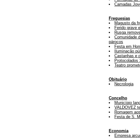
Camadas Jov
Freguesias
Magusto da fr
Ferido grave 
Rusga removeu
Comunidade d
párocos
Festa em Hon
Iluminação pú
Castanhas e p
Protocolados 
Teatro promet
Obituário
Necrologia
Concelho
Município lan
VALDOVEZ tem
Romagem aos 
Festa de S. M
Economia
Empresa arcu