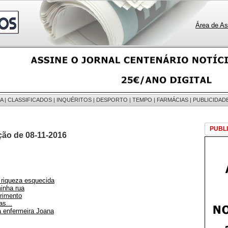
Área de As
A
|
CLASSIFICADOS
|
INQUÉRITOS
|
DESPORTO
|
TEMPO
|
FARMÁCIAS
|
PUBLICIDAD
PUBL
ção de 08-11-2016
 riqueza esquecida
inha rua
frimento
s...
enfermeira Joana