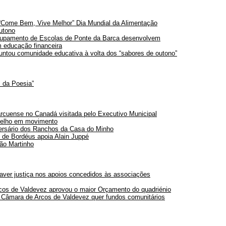
“Come Bem, Vive Melhor” Dia Mundial da Alimentação
utono
rupamento de Escolas de Ponte da Barca desenvolvem
 educação financeira
juntou comunidade educativa à volta dos “sabores de outono”
 da Poesia”
cuense no Canadá visitada pelo Executivo Municipal
elho em movimento
ersário dos Ranchos da Casa do Minho
 de Bordéus apoia Alain Juppé
ão Martinho
aver justiça nos apoios concedidos às associações
os de Valdevez aprovou o maior Orçamento do quadriénio
 Câmara de Arcos de Valdevez quer fundos comunitários