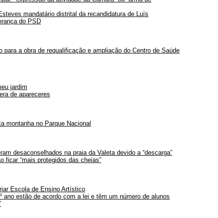
steves mandatário distrital da recandidatura de Luís
derança do PSD
 para a obra de requalificação e ampliação do Centro de Saúde
meu jardim
era de apareceres
ta montanha no Parque Nacional
ram desaconselhados na praia da Valeta devido a “descarga”
o ficar “mais protegidos das cheias”
riar Escola de Ensino Artístico
º ano estão de acordo com a lei e têm um número de alunos
”