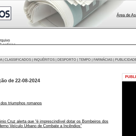
Área de As
rquivo
 notícias
 fotos
edições
 mensagens
egistos
A
|
CLASSIFICADOS
|
INQUÉRITOS
|
DESPORTO
|
TEMPO
|
FARMÁCIAS
|
PUBLICIDAD
PUBL
ção de 22-08-2024
 dos triumphos romanos
nio Cruz alerta que “é imprescindível dotar os Bombeiros dos
erno Veículo Urbano de Combate a Incêndios”