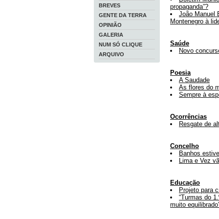
BREVES
propaganda”?
João Manuel E
GENTE DA TERRA
Montenegro à li
OPINIÃO
GALERIA
Saúde
NUM SÓ CLIQUE
Novo concurso
ARQUIVO
Poesia
A Saudade
As flores do 
Sempre à esp
Ocorrências
Resgate de al
Concelho
Banhos estive
Lima e Vez vã
Educação
Projeto para c
“Turmas do 1.
muito equilibrado