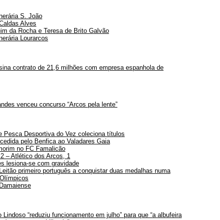
nerária S. João
Caldas Alves
im da Rocha e Teresa de Brito Galvão
nerária Lourarcos
sina contrato de 21,6 milhões com empresa espanhola de
ndes venceu concurso “Arcos pela lente”
 Pesca Desportiva do Vez coleciona títulos
 cedida pelo Benfica ao Valadares Gaia
morim no FC Famalicão
2 – Atlético dos Arcos, 1
s lesiona-se com gravidade
 Leitão primeiro português a conquistar duas medalhas numa
 Olímpicos
 Damaiense
o Lindoso “reduziu funcionamento em julho” para que “a albufeira