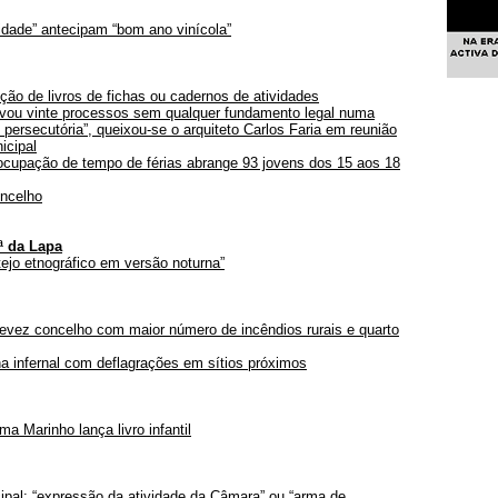
idade” antecipam “bom ano vinícola”
ção de livros de fichas ou cadernos de atividades
vou vinte processos sem qualquer fundamento legal numa
 persecutória”, queixou-se o arquiteto Carlos Faria em reunião
icipal
cupação de tempo de férias abrange 93 jovens dos 15 aos 18
ncelho
ª da Lapa
tejo etnográfico em versão noturna”
evez concelho com maior número de incêndios rurais e quarto
 infernal com deflagrações em sítios próximos
a Marinho lança livro infantil
ipal: “expressão da atividade da Câmara” ou “arma de