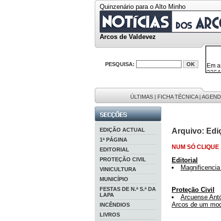
Quinzenário para o Alto Minho
Arcos de Valdevez
Em a
PESQUISA:
32646
38119
595 
9886
201 r
ÚLTIMAS
|
FICHA TÉCNICA
|
AGEND
EDIÇÃO ACTUAL
Arquivo: Edi
1ª PÁGINA
NUM SÓ CLIQUE
EDITORIAL
PROTEÇÃO CIVIL
Editorial
Magnificencia
VINICULTURA
MUNICÍPIO
FESTAS DE N.ª S.ª DA
Proteção Civil
LAPA
Arcuense Antó
Arcos de um mod
INCÊNDIOS
LIVROS