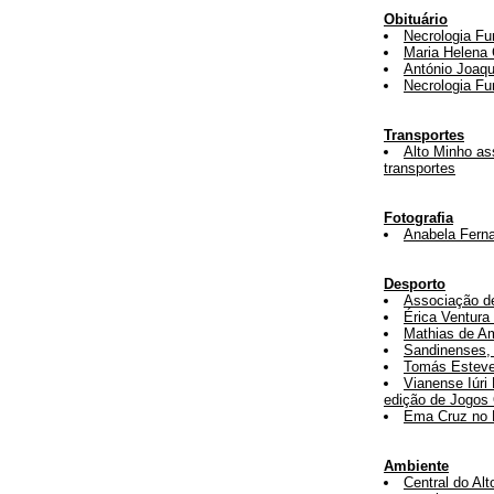
Obituário
Necrologia Fu
Maria Helena 
António Joaqu
Necrologia Fu
Transportes
Alto Minho as
transportes
Fotografia
Anabela Ferna
Desporto
Associação de
Érica Ventura
Mathias de A
Sandinenses, 
Tomás Esteve
Vianense Iúri
edição de Jogos
Ema Cruz no
Ambiente
Central do Alt