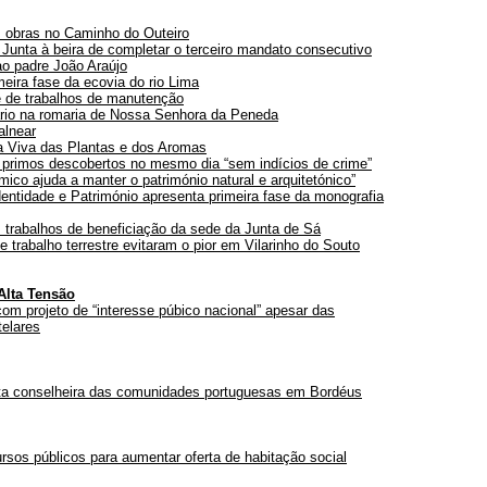
 obras no Caminho do Outeiro
 Junta à beira de completar o terceiro mandato consecutivo
 padre João Araújo
meira fase da ecovia do rio Lima
 de trabalhos de manutenção
rio na romaria de Nossa Senhora da Peneda
alnear
a Viva das Plantas e dos Aromas
primos descobertos no mesmo dia “sem indícios de crime”
ico ajuda a manter o património natural e arquitetónico”
entidade e Património apresenta primeira fase da monografia
 trabalhos de beneficiação da sede da Junta de Sá
 trabalho terrestre evitaram o pior em Vilarinho do Souto
Alta Tensão
m projeto de “interesse púbico nacional” apesar das
telares
ta conselheira das comunidades portuguesas em Bordéus
rsos públicos para aumentar oferta de habitação social