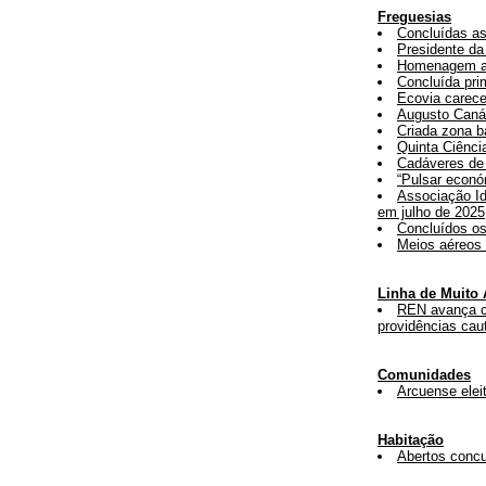
Freguesias
Concluídas as
Presidente da
Homenagem ao
Concluída pri
Ecovia carece
Augusto Caná
Criada zona b
Quinta Ciênci
Cadáveres de 
“Pulsar económ
Associação Id
em julho de 2025
Concluídos os
Meios aéreos e
Linha de Muito 
REN avança co
providências cau
Comunidades
Arcuense elei
Habitação
Abertos concu