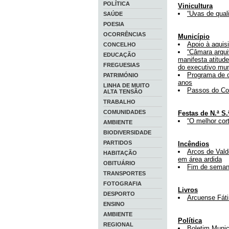
POLÍTICA
Vinicultura
“Uvas de qual
SAÚDE
POESIA
OCORRÊNCIAS
Município
Apoio à aquisi
CONCELHO
“Câmara arqui
EDUCAÇÃO
manifesta atitude
FREGUESIAS
do executivo mun
Programa de o
PATRIMÓNIO
anos
LINHA DE MUITO
Passos do Co
ALTA TENSÃO
TRABALHO
COMUNIDADES
Festas de N.ª S.
“O melhor cor
AMBIENTE
BIODIVERSIDADE
PARTIDOS
Incêndios
Arcos de Vald
HABITAÇÃO
em área ardida
OBITUÁRIO
Fim de semana
TRANSPORTES
FOTOGRAFIA
Livros
DESPORTO
Arcuense Fátim
ENSINO
AMBIENTE
Política
REGIONAL
Boletim Munic