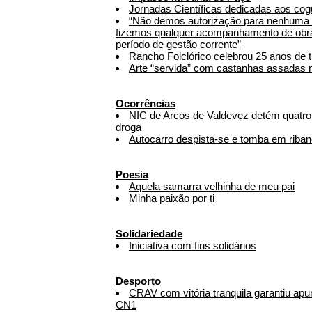
Jornadas Científicas dedicadas aos co
“Não demos autorização para nenhuma 
fizemos qualquer acompanhamento de obra
período de gestão corrente”
Rancho Folclórico celebrou 25 anos de t
Arte “servida” com castanhas assadas
Ocorrências
NIC de Arcos de Valdevez detém quatro i
droga
Autocarro despista-se e tomba em riban
Poesia
Aquela samarra velhinha de meu pai
Minha paixão por ti
Solidariedade
Iniciativa com fins solidários
Desporto
CRAV com vitória tranquila garantiu apu
CN1