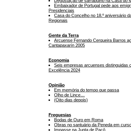
Degustação de sarrabulho na Casa do 
Embaixador de Portugal pede aos emig
Presidenciais
Casa do Concelho no 18.º aniversário 
Regionais
Gente da Terra
Arcuense Fernando Cerqueira Barros a
Cantapaxarín 2005
Economia
Seis empresas arcuenses distinguidas
Excelência 2024
Opinião
Em memória do tempo que passa
Olho de Lince…
(Oito dias depois)
Freguesias
Bodas de Ouro em Roma
Obras no santuário da Peneda em curs
Impasse na Junta de Paçô