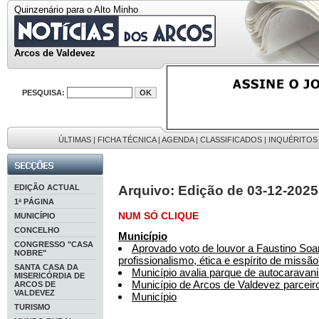
Quinzenário para o Alto Minho
Arcos de Valdevez
PESQUISA:
ÚLTIMAS
|
FICHA TÉCNICA
|
AGENDA
|
CLASSIFICADOS
|
INQUÉRITOS
EDIÇÃO ACTUAL
Arquivo: Edição de 03-12-2025
1ª PÁGINA
NUM SÓ CLIQUE
MUNICÍPIO
CONCELHO
Município
CONGRESSO "CASA
Aprovado voto de louvor a Faustino Soar
NOBRE"
profissionalismo, ética e espírito de missão
SANTA CASA DA
Município avalia parque de autocarava
MISERICÓRDIA DE
Município de Arcos de Valdevez parceiro
ARCOS DE
VALDEVEZ
Município
TURISMO