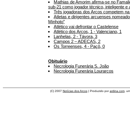
Mathias de Amorim afirma-se no Famali
sub-21 como jogador técnico, inteligente e 
Três jogadoras dos Arcos competem na p
Atletas e dirigentes arcuenses nomeado
Minhoto”
Atlético vai defrontar o Castelense
Atlético dos Arcos, 1 - Valenciano, 1
Lanhelas, 2 - Távora, 3
Campos 2 – ADECAS, 2
Os Torreenses, 4 - Paçô, 0
Obituário
Necrologia Funerária S. João
Necrologia Funerária Lourarcos
(C) 2007
Notícias dos Arcos
| Produzido por
ardina.com
, u