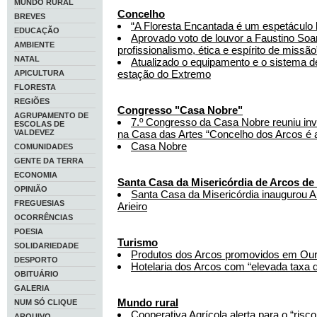
MUNDO RURAL
Concelho
BREVES
“A Floresta Encantada é um espetáculo l
EDUCAÇÃO
Aprovado voto de louvor a Faustino Soar
AMBIENTE
profissionalismo, ética e espírito de missão
NATAL
Atualizado o equipamento e o sistema d
estação do Extremo
APICULTURA
FLORESTA
REGIÕES
Congresso "Casa Nobre"
AGRUPAMENTO DE
7.º Congresso da Casa Nobre reuniu inve
ESCOLAS DE
VALDEVEZ
na Casa das Artes “Concelho dos Arcos é a
Casa Nobre
COMUNIDADES
GENTE DA TERRA
ECONOMIA
Santa Casa da Misericórdia de Arcos de
OPINIÃO
Santa Casa da Misericórdia inaugurou Au
FREGUESIAS
Arieiro
OCORRÊNCIAS
POESIA
Turismo
SOLIDARIEDADE
Produtos dos Arcos promovidos em Our
DESPORTO
Hotelaria dos Arcos com “elevada taxa 
OBITUÁRIO
GALERIA
Mundo rural
NUM SÓ CLIQUE
Cooperativa Agrícola alerta para o “risco
ARQUIVO