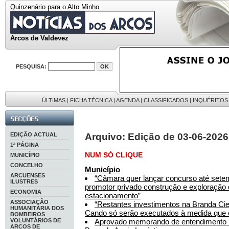
Quinzenário para o Alto Minho
Arcos de Valdevez
PESQUISA:
ÚLTIMAS
|
FICHA TÉCNICA
|
AGENDA
|
CLASSIFICADOS
|
INQUÉRITOS
EDIÇÃO ACTUAL
Arquivo: Edição de 03-06-2026
1ª PÁGINA
NUM SÓ CLIQUE
MUNICÍPIO
CONCELHO
Município
ARCUENSES
“Câmara quer lançar concurso até sete
ILUSTRES
promotor privado construção e exploração
ECONOMIA
estacionamento”
ASSOCIAÇÃO
“Restantes investimentos na Branda Cie
HUMANITÁRIA DOS
Cando só serão executados à medida que 
BOMBEIROS
VOLUNTÁRIOS DE
Aprovado memorando de entendimento re
ARCOS DE