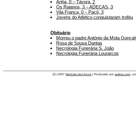
Anha, 0 – Távora, 2
Os Raianos, 3 – ADECAS, 3
Vila Franca, 0 – Paçô, 3
Jovens do Atlético conquistaram troféu
Obituário
Morreu o padre António da Mota Gonçal
Rosa de Sousa Dantas
Necrologia Funerária S. João
Necrologia Funerária Lourarcos
(C) 2007
Notícias dos Arcos
| Produzido por
ardina.com
, u