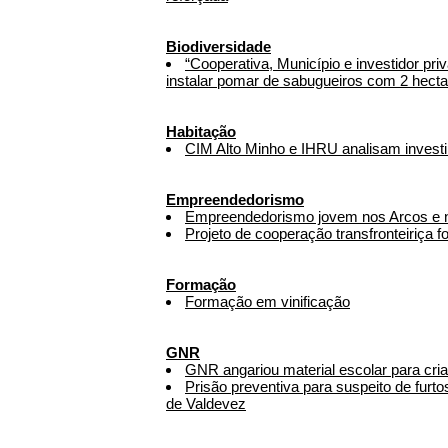
Biodiversidade
“Cooperativa, Município e investidor pr
instalar pomar de sabugueiros com 2 hecta
Habitação
CIM Alto Minho e IHRU analisam invest
Empreendedorismo
Empreendedorismo jovem nos Arcos e 
Projeto de cooperação transfronteiriça 
Formação
Formação em vinificação
GNR
GNR angariou material escolar para cri
Prisão preventiva para suspeito de furt
de Valdevez