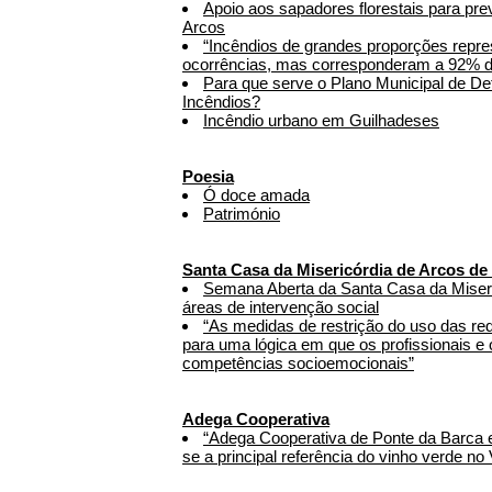
Apoio aos sapadores florestais para pr
Arcos
“Incêndios de grandes proporções repr
ocorrências, mas corresponderam a 92% da
Para que serve o Plano Municipal de De
Incêndios?
Incêndio urbano em Guilhadeses
Poesia
Ó doce amada
Património
Santa Casa da Misericórdia de Arcos de
Semana Aberta da Santa Casa da Miseri
áreas de intervenção social
“As medidas de restrição do uso das red
para uma lógica em que os profissionais e
competências socioemocionais”
Adega Cooperativa
“Adega Cooperativa de Ponte da Barca 
se a principal referência do vinho verde no