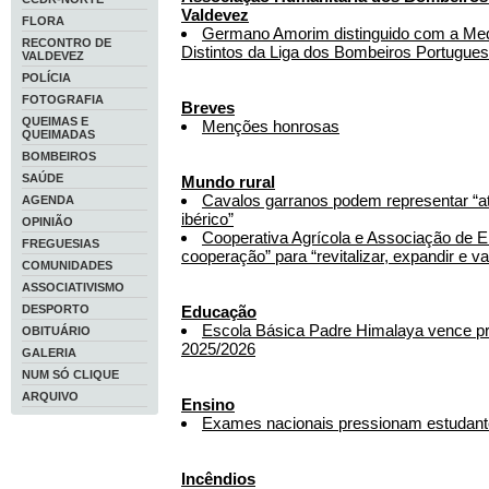
Valdevez
FLORA
Germano Amorim distinguido com a Med
RECONTRO DE
Distintos da Liga dos Bombeiros Portugue
VALDEVEZ
POLÍCIA
FOTOGRAFIA
Breves
QUEIMAS E
Menções honrosas
QUEIMADAS
BOMBEIROS
SAÚDE
Mundo rural
Cavalos garranos podem representar “at
AGENDA
ibérico”
OPINIÃO
Cooperativa Agrícola e Associação de E
FREGUESIAS
cooperação” para “revitalizar, expandir e va
COMUNIDADES
ASSOCIATIVISMO
DESPORTO
Educação
Escola Básica Padre Himalaya vence pr
OBITUÁRIO
2025/2026
GALERIA
NUM SÓ CLIQUE
ARQUIVO
Ensino
Exames nacionais pressionam estudan
Incêndios