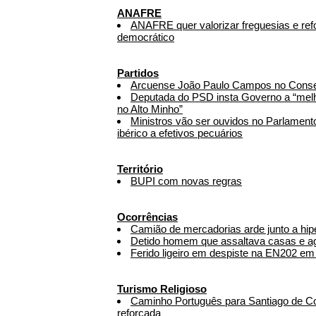
ANAFRE
ANAFRE quer valorizar freguesias e refo
democrático
Partidos
Arcuense João Paulo Campos no Conse
Deputada do PSD insta Governo a “melh
no Alto Minho”
Ministros vão ser ouvidos no Parlament
ibérico a efetivos pecuários
Território
BUPI com novas regras
Ocorrências
Camião de mercadorias arde junto a hi
Detido homem que assaltava casas e ag
Ferido ligeiro em despiste na EN202 em
Turismo Religioso
Caminho Português para Santiago de 
reforçada