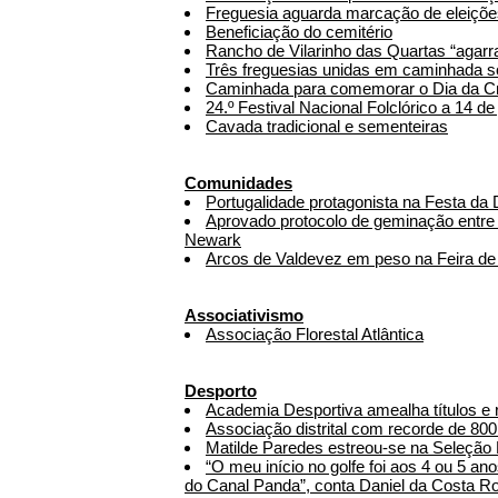
Freguesia aguarda marcação de eleições
Beneficiação do cemitério
Rancho de Vilarinho das Quartas “agarr
Três freguesias unidas em caminhada so
Caminhada para comemorar o Dia da C
24.º Festival Nacional Folclórico a 14 de
Cavada tradicional e sementeiras
Comunidades
Portugalidade protagonista na Festa da 
Aprovado protocolo de geminação entre
Newark
Arcos de Valdevez em peso na Feira d
Associativismo
Associação Florestal Atlântica
Desporto
Academia Desportiva amealha títulos e 
Associação distrital com recorde de 800 a
Matilde Paredes estreou-se na Seleção
“O meu início no golfe foi aos 4 ou 5 an
do Canal Panda”, conta Daniel da Costa R