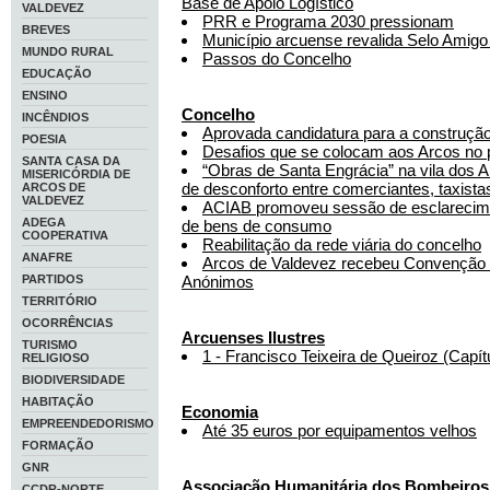
Base de Apoio Logístico
VALDEVEZ
PRR e Programa 2030 pressionam
BREVES
Município arcuense revalida Selo Amig
MUNDO RURAL
Passos do Concelho
EDUCAÇÃO
ENSINO
Concelho
INCÊNDIOS
Aprovada candidatura para a construção
POESIA
Desafios que se colocam aos Arcos no 
SANTA CASA DA
“Obras de Santa Engrácia” na vila dos 
MISERICÓRDIA DE
de desconforto entre comerciantes, taxist
ARCOS DE
VALDEVEZ
ACIAB promoveu sessão de esclarecim
ADEGA
de bens de consumo
COOPERATIVA
Reabilitação da rede viária do concelho
ANAFRE
Arcos de Valdevez recebeu Convenção 
PARTIDOS
Anónimos
TERRITÓRIO
OCORRÊNCIAS
Arcuenses Ilustres
TURISMO
1 - Francisco Teixeira de Queiroz (Capít
RELIGIOSO
BIODIVERSIDADE
HABITAÇÃO
Economia
EMPREENDEDORISMO
Até 35 euros por equipamentos velhos
FORMAÇÃO
GNR
Associação Humanitária dos Bombeiros 
CCDR-NORTE