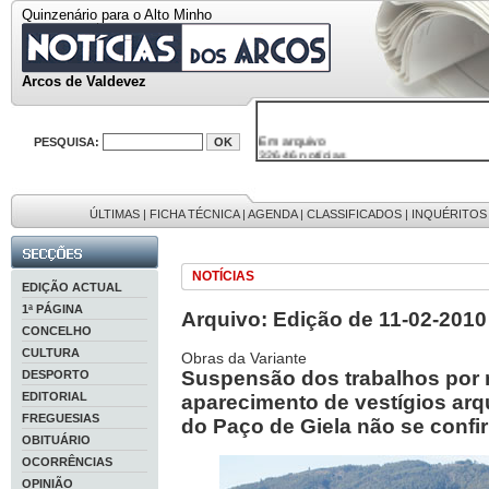
Quinzenário para o Alto Minho
Arcos de Valdevez
Em arquivo
PESQUISA:
32646 notícias
38119 fotos
595 edições
9886 mensagens
201 registos
ÚLTIMAS
|
FICHA TÉCNICA
|
AGENDA
|
CLASSIFICADOS
|
INQUÉRITOS
NOTÍCIAS
EDIÇÃO ACTUAL
1ª PÁGINA
Arquivo: Edição de 11-02-2010
CONCELHO
CULTURA
Obras da Variante
Suspensão dos trabalhos por 
DESPORTO
EDITORIAL
aparecimento de vestígios ar
FREGUESIAS
do Paço de Giela não se confi
OBITUÁRIO
OCORRÊNCIAS
OPINIÃO