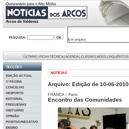
Quinzenário para o Alto Minho
Arcos de Valdevez
Em arquivo
PESQUISA:
32646 notícias
38119 fotos
595 edições
9886 mensagens
ÚLTIMAS
|
FICHA TÉCNICA
|
AGENDA
|
CLASSIFICADOS
|
INQUÉRITOS
201 registos
NOTÍCIAS
EDIÇÃO ACTUAL
1ª PÁGINA
Arquivo: Edição de 10-06-2010
CONCELHO
DESPORTO
FRANÇA – Paris
Encontro das Comunidades
EDITORIAL
FREGUESIAS
OBITUÁRIO
OPINIÃO
POSITIVO/NEGATIVO
ENSINO