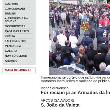
CULTURA
COMUNIDADES
BREVES
A FREGUESIA DA
SEMANA
OCORRÊNCIAS
CASA DAS ARTES
IGREJA
FALECIMENTOS
MENSAGEM
GALERIA
NUM SÓ CLIQUE
ARQUIVO
CAPA DO JORNAL
Impressionante cortejo que incluiu várias 
motardss instituições e multidão de públic
Vinhos Arcuenses
Forneciam já as Armadas da Ín
ARCOS (SALVADOR)
S. João da Valeta