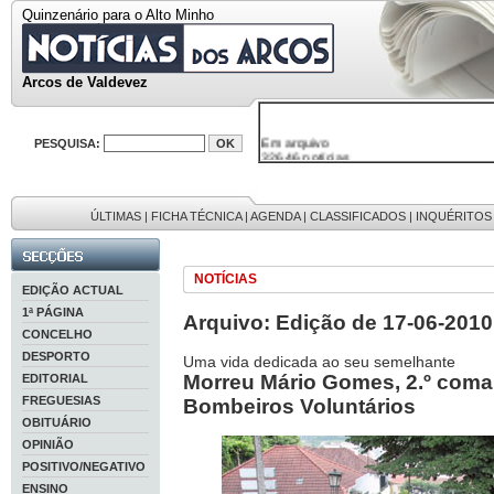
Quinzenário para o Alto Minho
Arcos de Valdevez
Em arquivo
PESQUISA:
32646 notícias
38119 fotos
595 edições
9886 mensagens
201 registos
ÚLTIMAS
|
FICHA TÉCNICA
|
AGENDA
|
CLASSIFICADOS
|
INQUÉRITOS
NOTÍCIAS
EDIÇÃO ACTUAL
1ª PÁGINA
Arquivo: Edição de 17-06-2010
CONCELHO
DESPORTO
Uma vida dedicada ao seu semelhante
Morreu Mário Gomes, 2.º com
EDITORIAL
FREGUESIAS
Bombeiros Voluntários
OBITUÁRIO
OPINIÃO
POSITIVO/NEGATIVO
ENSINO