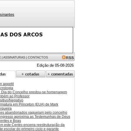
sinantes
E
|
ASSINATURAS
|
CONTACTOS
Edição de 05-08-2026
n appetit
crologia
 Dia do Concelho prestou-se homenagem
mbém ao Professor
sitivo/Negativo
rmatura em Princeton (EUA) de Mark
rqueira
es abandonados vagueiam pelo concelho
ngresso aproxima as Testemunhas de Deus
entes e Boas
m este Centro encerra reestruturação da
de escolar do primeiro ciclo e garante