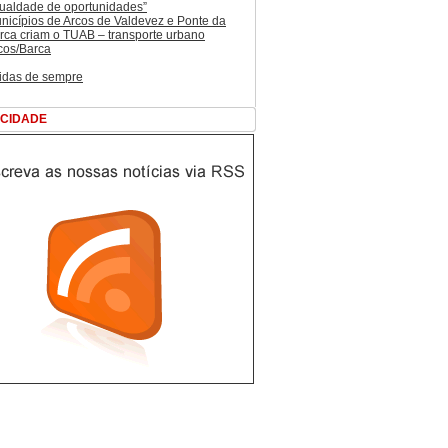
gualdade de oportunidades”
nicípios de Arcos de Valdevez e Ponte da
rca criam o TUAB – transporte urbano
cos/Barca
lidas de sempre
ICIDADE