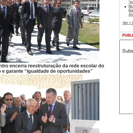
“i
Mu
Ba
Ar
Ver + 
PUBL
tro encerra reestruturação da rede escolar do
lo e garante “igualdade de oportunidades”