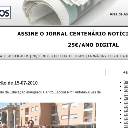
Área de As
A
|
CLASSIFICADOS
|
INQUÉRITOS
|
DESPORTO
|
TEMPO
|
FARMÁCIAS
|
PUBLICIDAD
Bo
ção de 15-07-2010
Ne
No
ado da Educação inaugurou Centro Escolar Prof. António Alves de
ta
Po
Fo
Ce
Cã
Co
Qu
Co
re