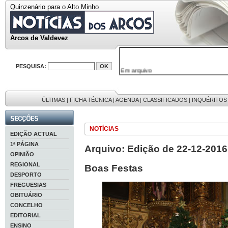
Quinzenário para o Alto Minho
Arcos de Valdevez
PESQUISA:
Em arquivo
32646 notícias
38119 fotos
595 edições
9886 mensagens
ÚLTIMAS
|
FICHA TÉCNICA
|
AGENDA
|
CLASSIFICADOS
|
INQUÉRITOS
201 registos
NOTÍCIAS
EDIÇÃO ACTUAL
1ª PÁGINA
Arquivo: Edição de 22-12-2016
OPINIÃO
REGIONAL
Boas Festas
DESPORTO
FREGUESIAS
OBITUÁRIO
CONCELHO
EDITORIAL
ENSINO