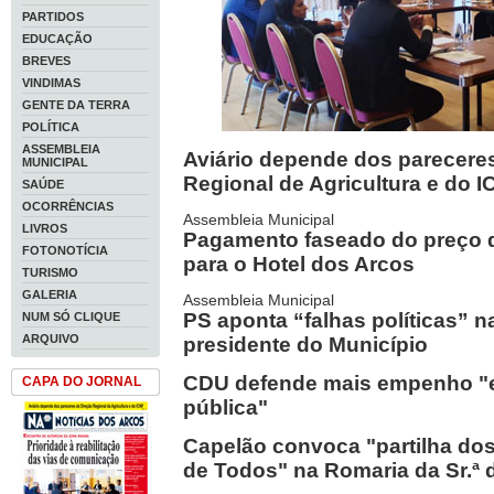
PARTIDOS
EDUCAÇÃO
BREVES
VINDIMAS
GENTE DA TERRA
POLÍTICA
ASSEMBLEIA
Aviário depende dos parecere
MUNICIPAL
Regional de Agricultura e do 
SAÚDE
OCORRÊNCIAS
Assembleia Municipal
LIVROS
Pagamento faseado do preço d
FOTONOTÍCIA
para o Hotel dos Arcos
TURISMO
GALERIA
Assembleia Municipal
PS aponta “falhas políticas” n
NUM SÓ CLIQUE
ARQUIVO
presidente do Município
CDU defende mais empenho "
CAPA DO JORNAL
pública"
Capelão convoca "partilha dos
de Todos" na Romaria da Sr.ª 