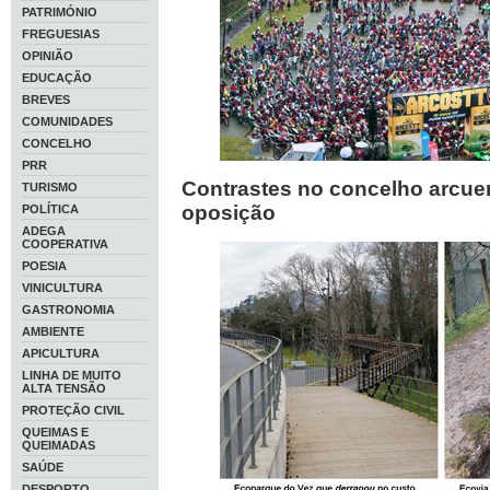
PATRIMÓNIO
FREGUESIAS
OPINIÃO
EDUCAÇÃO
BREVES
COMUNIDADES
CONCELHO
PRR
Contrastes no concelho arcue
TURISMO
oposição
POLÍTICA
ADEGA
COOPERATIVA
POESIA
VINICULTURA
GASTRONOMIA
AMBIENTE
APICULTURA
LINHA DE MUITO
ALTA TENSÃO
PROTEÇÃO CIVIL
QUEIMAS E
QUEIMADAS
SAÚDE
DESPORTO