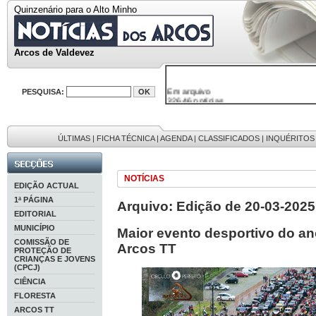
Quinzenário para o Alto Minho
Arcos de Valdevez
Em arquivo
PESQUISA:
32646 notícias
38119 fotos
595 edições
9886 mensagens
201 registos
ÚLTIMAS
|
FICHA TÉCNICA
|
AGENDA
|
CLASSIFICADOS
|
INQUÉRITOS
NOTÍCIAS
EDIÇÃO ACTUAL
1ª PÁGINA
Arquivo: Edição de 20-03-2025
EDITORIAL
MUNICÍPIO
Maior evento desportivo do an
COMISSÃO DE
Arcos TT
PROTEÇÃO DE
CRIANÇAS E JOVENS
(CPCJ)
CIÊNCIA
FLORESTA
ARCOS TT