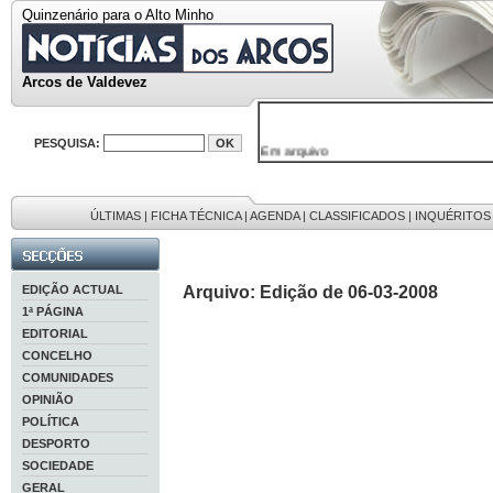
Quinzenário para o Alto Minho
Arcos de Valdevez
PESQUISA:
Em arquivo
32646 notícias
38119 fotos
595 edições
9886 mensagens
ÚLTIMAS
|
FICHA TÉCNICA
|
AGENDA
|
CLASSIFICADOS
|
INQUÉRITOS
201 registos
EDIÇÃO ACTUAL
Arquivo: Edição de 06-03-2008
1ª PÁGINA
EDITORIAL
CONCELHO
COMUNIDADES
OPINIÃO
POLÍTICA
DESPORTO
SOCIEDADE
GERAL