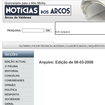
Quinzenário para o Alto Minho
Arcos de Valdevez
Em arquivo
PESQUISA:
32646 notícias
38119 fotos
595 edições
9886 mensagens
ÚLTIMAS
|
FICHA TÉCNICA
|
AGENDA
|
CLASSIFICADOS
|
INQUÉRITOS
201 registos
EDIÇÃO ACTUAL
Arquivo: Edição de 06-03-2008
1ª PÁGINA
EDITORIAL
CONCELHO
COMUNIDADES
OPINIÃO
POLÍTICA
DESPORTO
SOCIEDADE
GERAL