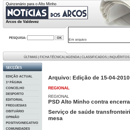
Quinzenário para o Alto Minho
Arcos de Valdevez
Em arquivo
PESQUISA:
32646 notícias
38119 fotos
595 edições
9886 mensagens
ÚLTIMAS
|
FICHA TÉCNICA
|
AGENDA
|
CLASSIFICADOS
|
INQUÉRITOS
201 registos
EDIÇÃO ACTUAL
Arquivo: Edição de 15-04-2010
1ª PÁGINA
REGIONAL
CONCELHO
DESPORTO
REGIONAL
EDITORIAL
PSD Alto Minho contra encer
FREGUESIAS
Serviço de saúde transfrontei
OBITUÁRIO
OPINIÃO
mesa
POSITIVO/NEGATIVO
COMUNIDADES