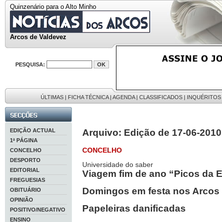
Quinzenário para o Alto Minho
Arcos de Valdevez
PESQUISA:
ÚLTIMAS
|
FICHA TÉCNICA
|
AGENDA
|
CLASSIFICADOS
|
INQUÉRITOS
EDIÇÃO ACTUAL
Arquivo: Edição de 17-06-2010
1ª PÁGINA
CONCELHO
CONCELHO
DESPORTO
Universidade do saber
EDITORIAL
Viagem fim de ano “Picos da 
FREGUESIAS
Domingos em festa nos Arcos
OBITUÁRIO
OPINIÃO
Papeleiras danificadas
POSITIVO/NEGATIVO
ENSINO