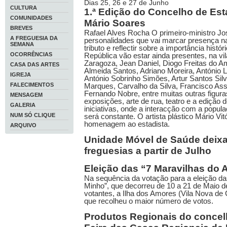
Dias 25, 26 e 27 de Junho
CULTURA
1.ª Edição do Concelho de Es
COMUNIDADES
Mário Soares
BREVES
Rafael Alves Rocha O primeiro-ministro J
A FREGUESIA DA
personalidades que vai marcar presença na 
SEMANA
tributo e reflectir sobre a importância histó
OCORRÊNCIAS
República vão estar ainda presentes, na vi
Zaragoza, Jean Daniel, Diogo Freitas do Am
CASA DAS ARTES
Almeida Santos, Adriano Moreira, António 
IGREJA
António Sobrinho Simões, Artur Santos Sil
FALECIMENTOS
Marques, Carvalho da Silva, Francisco As
Fernando Nobre, entre muitas outras figura
MENSAGEM
exposições, arte de rua, teatro e a edição d
GALERIA
iniciativas, onde a interacção com a popu
NUM SÓ CLIQUE
será constante. O artista plástico Mário Vit
homenagem ao estadista.
ARQUIVO
Unidade Móvel de Saúde deixa
freguesias a partir de Julho
Eleição das “7 Maravilhas do 
Na sequência da votação para a eleição da
Minho”, que decorreu de 10 a 21 de Maio 
votantes, a Ilha dos Amores (Vila Nova de C
que recolheu o maior número de votos.
Produtos Regionais do concel