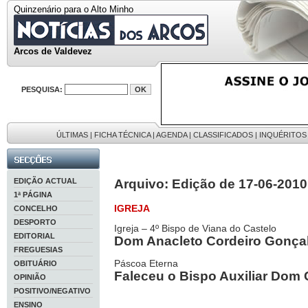
Quinzenário para o Alto Minho
Arcos de Valdevez
PESQUISA:
ÚLTIMAS
|
FICHA TÉCNICA
|
AGENDA
|
CLASSIFICADOS
|
INQUÉRITOS
EDIÇÃO ACTUAL
Arquivo: Edição de 17-06-2010
1ª PÁGINA
IGREJA
CONCELHO
DESPORTO
Igreja – 4º Bispo de Viana do Castelo
EDITORIAL
Dom Anacleto Cordeiro Gonçal
FREGUESIAS
Páscoa Eterna
OBITUÁRIO
Faleceu o Bispo Auxiliar Dom 
OPINIÃO
POSITIVO/NEGATIVO
ENSINO