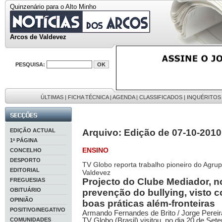
Quinzenário para o Alto Minho
Arcos de Valdevez
PESQUISA:
ÚLTIMAS
|
FICHA TÉCNICA
|
AGENDA
|
CLASSIFICADOS
|
INQUÉRITOS
EDIÇÃO ACTUAL
Arquivo: Edição de 07-10-2010
1ª PÁGINA
ENSINO
CONCELHO
DESPORTO
TV Globo reporta trabalho pioneiro do Agru
EDITORIAL
Valdevez
Projecto do Clube Mediador, n
FREGUESIAS
OBITUÁRIO
prevenção do bullying, visto
OPINIÃO
boas práticas além-fronteiras
POSITIVO/NEGATIVO
Armando Fernandes de Brito / Jorge Pereira
TV Globo (Brasil) visitou, no dia 20 de Se
COMUNIDADES