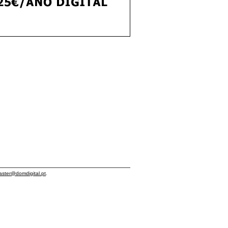
ster@domdigital.pt
.