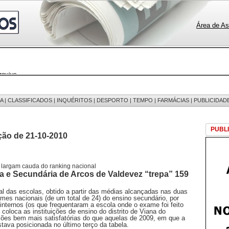
Área de As
rquivo
 notícias
 fotos
edições
A
|
CLASSIFICADOS
|
INQUÉRITOS
|
DESPORTO
|
TEMPO
|
FARMÁCIAS
|
PUBLICIDAD
 mensagens
egistos
PUBL
ção de 21-10-2010
o largam cauda do ranking nacional
a e Secundária de Arcos de Valdevez “trepa” 159
al das escolas, obtido a partir das médias alcançadas nas duas
mes nacionais (de um total de 24) do ensino secundário, por
 internos (os que frequentaram a escola onde o exame foi feito
, coloca as instituições de ensino do distrito de Viana do
ões bem mais satisfatórias do que aquelas de 2009, em que a
tava posicionada no último terço da tabela.