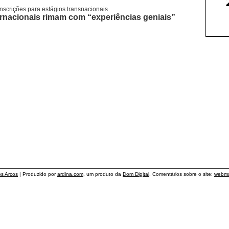
inscrições para estágios transnacionais
ernacionais rimam com “experiências geniais”
os Arcos
| Produzido por
ardina.com
, um produto da
Dom Digital
. Comentários sobre o site:
webma