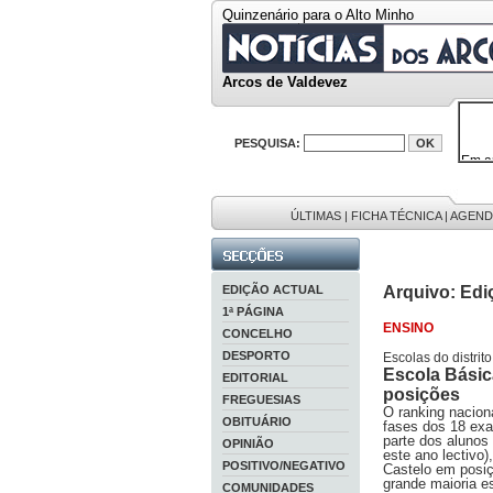
Quinzenário para o Alto Minho
Arcos de Valdevez
PESQUISA:
Em a
32646
38119
595 
ÚLTIMAS
|
FICHA TÉCNICA
|
AGEND
9886
201 r
EDIÇÃO ACTUAL
Arquivo: Edi
1ª PÁGINA
ENSINO
CONCELHO
DESPORTO
Escolas do distrit
Escola Básic
EDITORIAL
posições
FREGUESIAS
O ranking nacion
OBITUÁRIO
fases dos 18 exa
parte dos alunos
OPINIÃO
este ano lectivo)
POSITIVO/NEGATIVO
Castelo em posiç
grande maioria es
COMUNIDADES