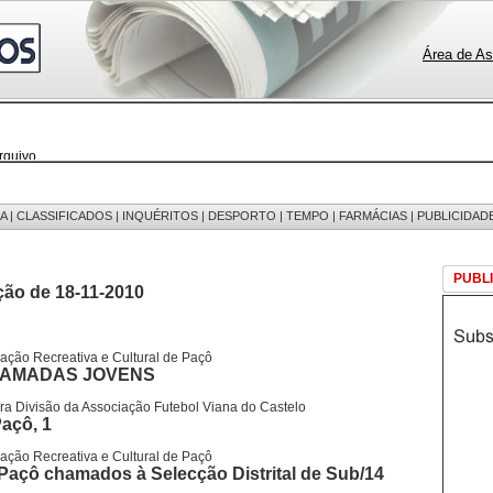
Área de As
rquivo
 notícias
 fotos
edições
 mensagens
A
|
CLASSIFICADOS
|
INQUÉRITOS
|
DESPORTO
|
TEMPO
|
FARMÁCIAS
|
PUBLICIDAD
egistos
PUBL
ção de 18-11-2010
ção Recreativa e Cultural de Paçô
CAMADAS JOVENS
a Divisão da Associação Futebol Viana do Castelo
 Paçô, 1
ção Recreativa e Cultural de Paçô
 Paçô chamados à Selecção Distrital de Sub/14