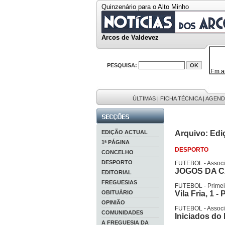
Quinzenário para o Alto Minho
Arcos de Valdevez
PESQUISA:
Em a
32646
38119
595 
9886
ÚLTIMAS
|
FICHA TÉCNICA
|
AGEND
201 r
EDIÇÃO ACTUAL
Arquivo: Edi
1ª PÁGINA
DESPORTO
CONCELHO
DESPORTO
FUTEBOL - Associa
JOGOS DA 
EDITORIAL
FREGUESIAS
FUTEBOL - Primeir
OBITUÁRIO
Vila Fria, 1 -
OPINIÃO
FUTEBOL - Associa
COMUNIDADES
Iniciados do
A FREGUESIA DA