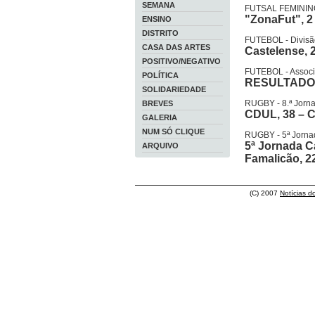
SEMANA
FUTSAL FEMININ
"ZonaFut", 2
ENSINO
DISTRITO
FUTEBOL - Divisão
CASA DAS ARTES
Castelense, 2
POSITIVO/NEGATIVO
FUTEBOL - Associ
POLÍTICA
RESULTADO
SOLIDARIEDADE
RUGBY - 8.ª Jorn
BREVES
CDUL, 38 – 
GALERIA
NUM SÓ CLIQUE
RUGBY - 5ª Jorna
5ª Jornada C
ARQUIVO
Famalicão, 2
(C) 2007
Notícias d