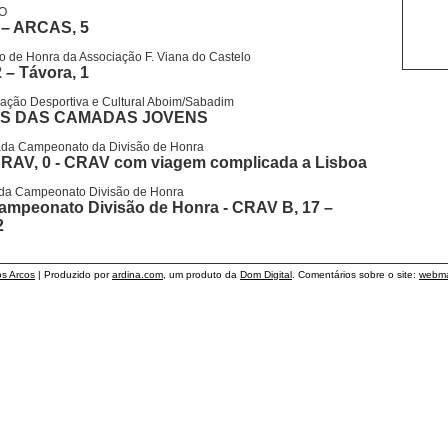
O
 – ARCAS, 5
 de Honra da Associação F. Viana do Castelo
 – Távora, 1
ação Desportiva e Cultural Aboim/Sabadim
S DAS CAMADAS JOVENS
ada Campeonato da Divisão de Honra
CRAV, 0 - CRAV com viagem complicada a Lisboa
da Campeonato Divisão de Honra
ampeonato Divisão de Honra - CRAV B, 17 –
2
os Arcos
| Produzido por
ardina.com
, um produto da
Dom Digital
. Comentários sobre o site:
webma