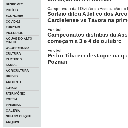
DESPORTO
Campeonato da I Divisão da Associação de 
POLÍCIA
Sorteio ditou Atlético dos Arc
ECONOMIA
Cardielense vs Távora na prim
COVID-19
TURISMO
Futebol
INCÊNDIOS
Campeonatos distritais da As
ÁGUAS DO ALTO
começam a 3 e 4 de outubro
MINHO
OCORRÊNCIAS
Futebol
CULTURA
Pedro Tiba em destaque na qu
PARTIDOS
Poznan
SAÚDE
AGRICULTURA
BREVES
AMBIENTE
IGREJA
PATRIMÓNIO
POESIA
VINDIMAS
GALERIA
NUM SÓ CLIQUE
ARQUIVO