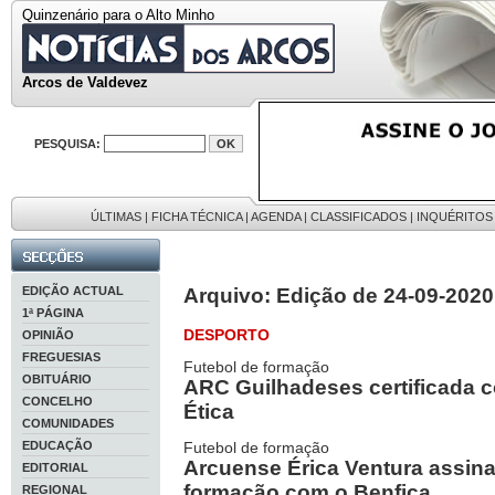
Quinzenário para o Alto Minho
Arcos de Valdevez
PESQUISA:
ÚLTIMAS
|
FICHA TÉCNICA
|
AGENDA
|
CLASSIFICADOS
|
INQUÉRITOS
EDIÇÃO ACTUAL
Arquivo: Edição de 24-09-2020
1ª PÁGINA
DESPORTO
OPINIÃO
FREGUESIAS
Futebol de formação
OBITUÁRIO
ARC Guilhadeses certificada 
CONCELHO
Ética
COMUNIDADES
EDUCAÇÃO
Futebol de formação
Arcuense Érica Ventura assina
EDITORIAL
formação com o Benfica
REGIONAL