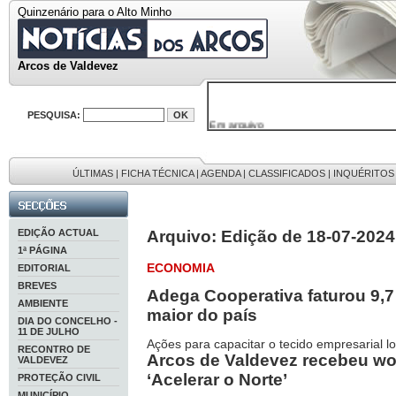
Quinzenário para o Alto Minho
Arcos de Valdevez
PESQUISA:
Em arquivo
32646 notícias
38119 fotos
595 edições
9886 mensagens
ÚLTIMAS
|
FICHA TÉCNICA
|
AGENDA
|
CLASSIFICADOS
|
INQUÉRITOS
201 registos
EDIÇÃO ACTUAL
Arquivo: Edição de 18-07-2024
1ª PÁGINA
ECONOMIA
EDITORIAL
BREVES
Adega Cooperativa faturou 9,7 
AMBIENTE
maior do país
DIA DO CONCELHO -
11 DE JULHO
Ações para capacitar o tecido empresarial lo
RECONTRO DE
Arcos de Valdevez recebeu wo
VALDEVEZ
‘Acelerar o Norte’
PROTEÇÃO CIVIL
MUNICÍPIO