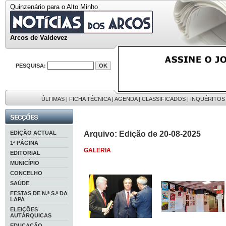
Quinzenário para o Alto Minho
Arcos de Valdevez
PESQUISA:
ÚLTIMAS
|
FICHA TÉCNICA
|
AGENDA
|
CLASSIFICADOS
|
INQUÉRITOS
EDIÇÃO ACTUAL
Arquivo: Edição de 20-08-2025
1ª PÁGINA
GALERIA
EDITORIAL
MUNICÍPIO
CONCELHO
SAÚDE
FESTAS DE N.ª S.ª DA
LAPA
ELEIÇÕES
AUTÁRQUICAS
EDUCAÇÃO