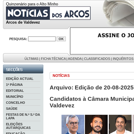
Quinzenário para o Alto Minho
Arcos de Valdevez
PESQUISA:
ÚLTIMAS
|
FICHA TÉCNICA
|
AGENDA
|
CLASSIFICADOS
|
INQUÉRITOS
NOTÍCIAS
EDIÇÃO ACTUAL
1ª PÁGINA
Arquivo: Edição de 20-08-2025
EDITORIAL
MUNICÍPIO
Candidatos à Câmara Municipa
CONCELHO
Valdevez
SAÚDE
FESTAS DE N.ª S.ª DA
LAPA
ELEIÇÕES
AUTÁRQUICAS
EDUCAÇÃO