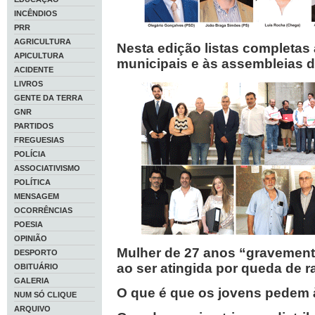
INCÊNDIOS
PRR
AGRICULTURA
Nesta edição listas completas
APICULTURA
municipais e às assembleias d
ACIDENTE
LIVROS
GENTE DA TERRA
GNR
PARTIDOS
FREGUESIAS
POLÍCIA
ASSOCIATIVISMO
POLÍTICA
MENSAGEM
OCORRÊNCIAS
POESIA
OPINIÃO
Mulher de 27 anos “gravemente
DESPORTO
ao ser atingida por queda de 
OBITUÁRIO
GALERIA
O que é que os jovens pedem à
NUM SÓ CLIQUE
ARQUIVO