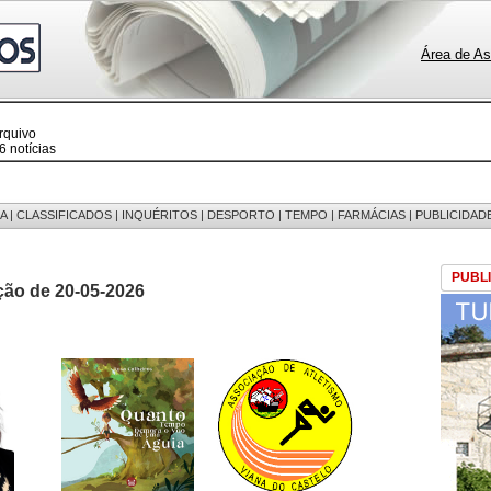
Área de As
rquivo
 notícias
 fotos
edições
 mensagens
egistos
A
|
CLASSIFICADOS
|
INQUÉRITOS
|
DESPORTO
|
TEMPO
|
FARMÁCIAS
|
PUBLICIDAD
PUBL
ção de 20-05-2026