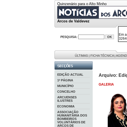
Quinzenário para o Alto Minho
Arcos de Valdevez
Em a
32646
38119
PESQUISA:
595 
9886
201 r
ÚLTIMAS
|
FICHA TÉCNICA
|
AGEND
EDIÇÃO ACTUAL
Arquivo: Edi
1ª PÁGINA
GALERIA
MUNICÍPIO
CONCELHO
ARCUENSES
ILUSTRES
ECONOMIA
ASSOCIAÇÃO
HUMANITÁRIA DOS
BOMBEIROS
VOLUNTÁRIOS DE
ARCOS DE