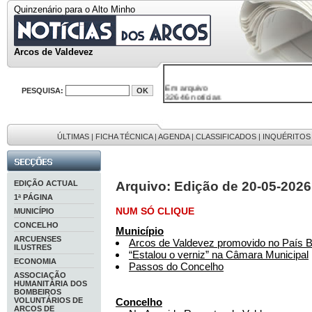
Quinzenário para o Alto Minho
Arcos de Valdevez
Em arquivo
32646 notícias
PESQUISA:
38119 fotos
595 edições
9886 mensagens
201 registos
ÚLTIMAS
|
FICHA TÉCNICA
|
AGENDA
|
CLASSIFICADOS
|
INQUÉRITOS
EDIÇÃO ACTUAL
Arquivo: Edição de 20-05-2026
1ª PÁGINA
NUM SÓ CLIQUE
MUNICÍPIO
CONCELHO
Município
ARCUENSES
Arcos de Valdevez promovido no País 
ILUSTRES
“Estalou o verniz” na Câmara Municipal
ECONOMIA
Passos do Concelho
ASSOCIAÇÃO
HUMANITÁRIA DOS
BOMBEIROS
VOLUNTÁRIOS DE
Concelho
ARCOS DE