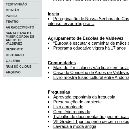
FESTIVINHÃO
OPINIÃO
Igreja
POESIA
Peregrinação de Nossa Senhora do Ca
TEATRO
intenso fervor religioso…
AGRADECIMENTO
SANTA CASA DA
MISERICÓRDIA DE
Agrupamento de Escolas de Valdevez
ARCOS DE
“Europa é escutar e caminhar de mãos 
VALDEVEZ
Programa educativo vigora há 17 anos
DESPORTO
OBITUÁRIO
GALERIA
Comunidades
NUM SÓ CLIQUE
Mais de 2 mil alunos vão ficar sem aul
Casa do Concelho de Arcos de Valdevez 
ARQUIVO
Livro mostra fusão cultural entre Andorr
Freguesias
Aprovada toponímia da freguesia
Preservação do ambiente
Lixo amontoado
Cemitério renovado
Trabalho de documentação geométrica 
VII Grade TT juntou perto de cem piloto
Lavrada à moda antiga