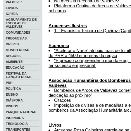
Na Avenida Recontro de Valdevez
VALDEVEZ
Plataforma Criativa de Arcos de Valdev
LIVROS
mil euros
IGREJA
AGRUPAMENTO DE
ESCOLAS DE
Arcuenses Ilustres
VALDEVEZ
1 – Francisco Teixeira de Queiroz (Capít
COMUNIDADES
FREGUESIAS
BREVES
Economia
“Acelerar o Norte” atribuiu mais de 5 m
MUNDO RURAL
do PRR a 4500 empresas da região
REGIÕES
“É preciso compreender o mundo e agir 
AMBIENTE
ter sucesso empresarial”
EDUCAÇÃO
FESTIVAL DA
CANÇÃO RURAL
Associação Humanitária dos Bombeiros 
PRR
Valdevez
POLÍTICA
Bombeiros de Arcos de Valdevez come
ENSINO
dedicação ao próximo”
Citações
DIÁSPORA
Imposição de divisas e de medalhas a 
VINHOS
bombeiros da Associação Humanitária arc
PARQUE NACIONAL
INCÊNDIOS
TECNOLOGIA
Livros
Arcuense Rosa Calheiros estreia-se na es
TRANSPORTES