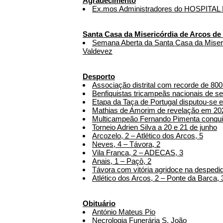
Agradecimento
Ex.mos Administradores do HOSPITA
Santa Casa da Misericórdia de Arcos de
Semana Aberta da Santa Casa da Miseri
Valdevez
Desporto
Associação distrital com recorde de 800 a
Benfiquistas tricampeãs nacionais de s
Etapa da Taça de Portugal disputou-se 
Mathias de Amorim de revelação em 20
Multicampeão Fernando Pimenta conqui
Torneio Adrien Silva a 20 e 21 de junho
Arcozelo, 2 – Atlético dos Arcos, 5
Neves, 4 – Távora, 2
Vila Franca, 2 – ADECAS, 3
Anais, 1 – Paçô, 2
Távora com vitória agridoce na desped
Atlético dos Arcos, 2 – Ponte da Barca, 
Obituário
António Mateus Pio
Necrologia Funerária S. João