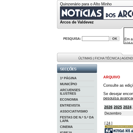
Quinzenário para o Alto Minho
Arcos de Valdevez
Em a
PESQUISA:
32646
38119
595 
9886
201 r
ÚLTIMAS
|
FICHA TÉCNICA
|
AGEND
ARQUIVO
1ª PÁGINA
MUNICÍPIO
Consulte as ediç
ARCUENSES
Se desejar encon
ILUSTRES
pesquisa avança
ECONOMIA
ENTREVISTA
2026
2025
2024
ASSOCIATIVISMO
Dezembro
FESTAS DE N.ª S.ª DA
LAPA
[
24
]
CINEMA
IGREJA