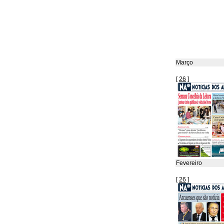
Março
[
26
]
Fevereiro
[
26
]