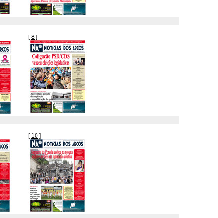
[
8
]
[
10
]