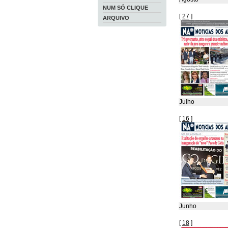
NUM SÓ CLIQUE
[
27
]
ARQUIVO
Julho
[
16
]
Junho
[
18
]