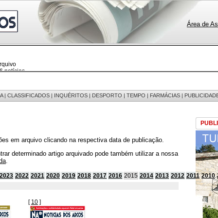
Área de As
rquivo
 notícias
 fotos
edições
 mensagens
egistos
A
|
CLASSIFICADOS
|
INQUÉRITOS
|
DESPORTO
|
TEMPO
|
FARMÁCIAS
|
PUBLICIDAD
PUBL
ões em arquivo clicando na respectiva data de publicação.
trar determinado artigo arquivado pode também utilizar a nossa
da
.
2023
2022
2021
2020
2019
2018
2017
2016
2015
2014
2013
2012
2011
2010
[
10
]