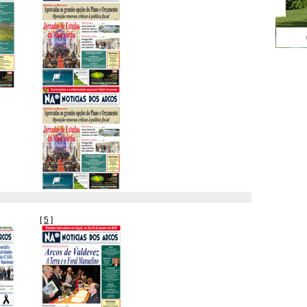
[
5
]