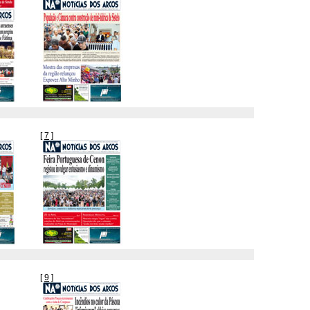
[
7
]
[
9
]