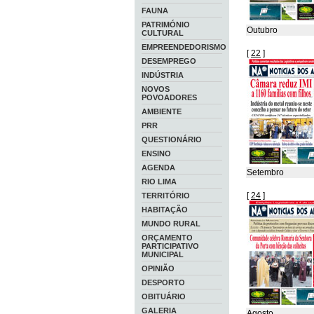
FAUNA
PATRIMÓNIO
Outubro
CULTURAL
EMPREENDEDORISMO
[
22
]
DESEMPREGO
INDÚSTRIA
NOVOS
POVOADORES
AMBIENTE
PRR
QUESTIONÁRIO
ENSINO
AGENDA
Setembro
RIO LIMA
[
24
]
TERRITÓRIO
HABITAÇÃO
MUNDO RURAL
ORÇAMENTO
PARTICIPATIVO
MUNICIPAL
OPINIÃO
DESPORTO
OBITUÁRIO
GALERIA
Agosto