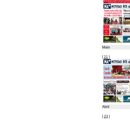
Maio
[
21
]
Abril
[
23
]