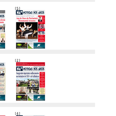
[
5
]
[
2
]
[
4
]