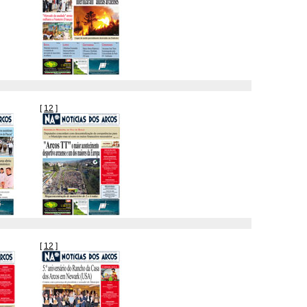
[
12
]
[
12
]