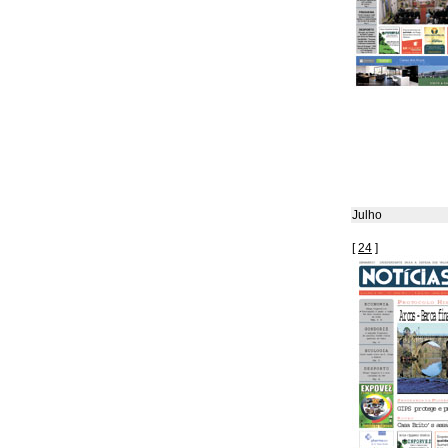
Julho
[
24
]