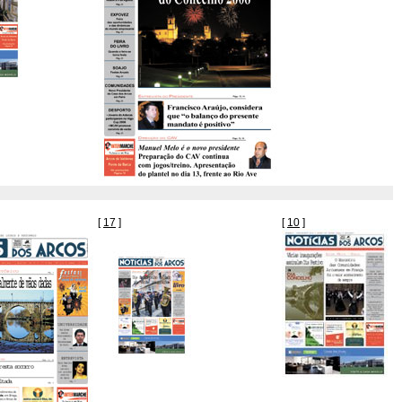
[
17
]
[
10
]