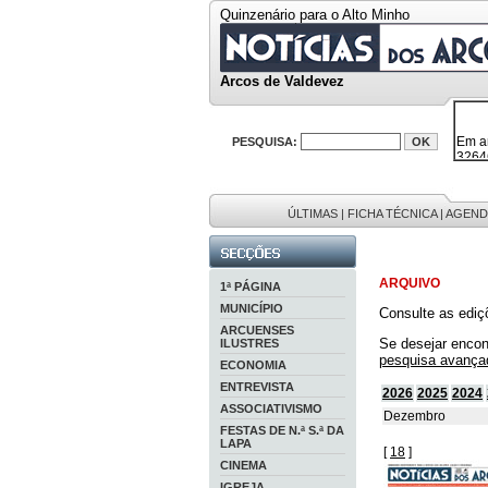
Quinzenário para o Alto Minho
Arcos de Valdevez
Em a
32646
PESQUISA:
38119
595 
9886
201 r
ÚLTIMAS
|
FICHA TÉCNICA
|
AGEND
ARQUIVO
1ª PÁGINA
MUNICÍPIO
Consulte as ediç
ARCUENSES
Se desejar encon
ILUSTRES
pesquisa avança
ECONOMIA
ENTREVISTA
2026
2025
2024
ASSOCIATIVISMO
Dezembro
FESTAS DE N.ª S.ª DA
LAPA
[
18
]
CINEMA
IGREJA