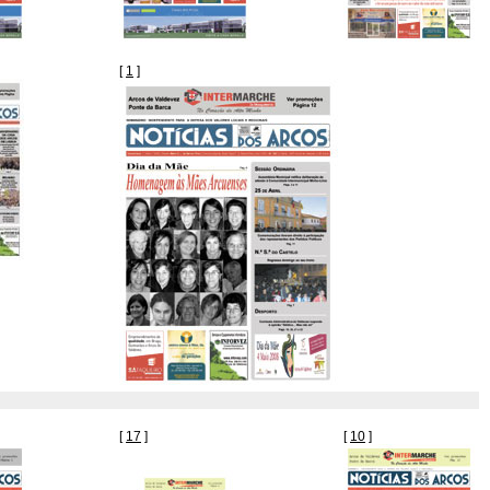
[
1
]
[
17
]
[
10
]