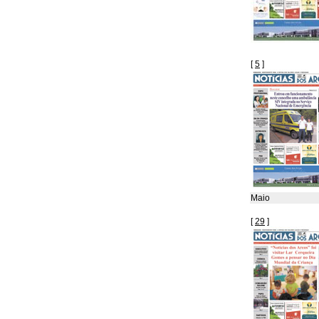
[
5
]
Maio
[
29
]