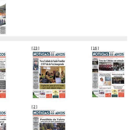
[
23
]
[
16
]
[
2
]