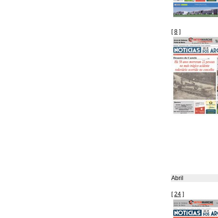
[
8
]
Abril
[
24
]