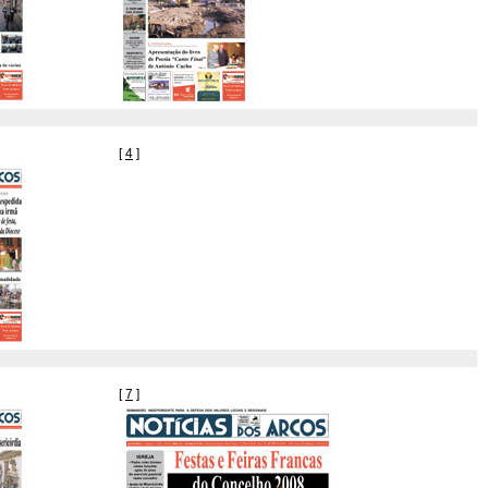
[
4
]
[
7
]