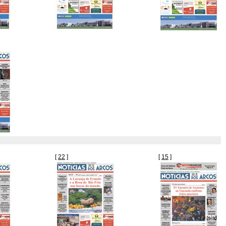
[
22
]
[
15
]