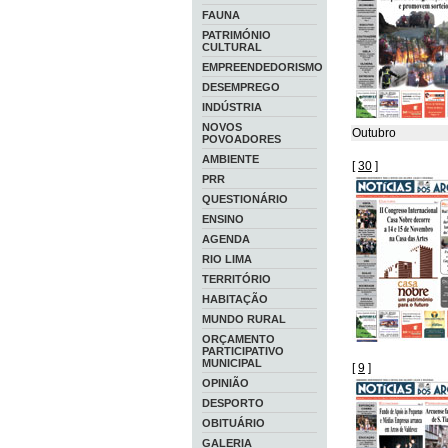
FAUNA
PATRIMÓNIO
CULTURAL
EMPREENDEDORISMO
DESEMPREGO
INDÚSTRIA
NOVOS
Outubro
POVOADORES
AMBIENTE
[
30
]
PRR
QUESTIONÁRIO
ENSINO
AGENDA
RIO LIMA
TERRITÓRIO
HABITAÇÃO
MUNDO RURAL
ORÇAMENTO
PARTICIPATIVO
MUNICIPAL
[
9
]
OPINIÃO
DESPORTO
OBITUÁRIO
GALERIA