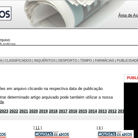
Área de As
rquivo
 notícias
 fotos
edições
 mensagens
egistos
A
|
CLASSIFICADOS
|
INQUÉRITOS
|
DESPORTO
|
TEMPO
|
FARMÁCIAS
|
PUBLICIDAD
PUBL
ões em arquivo clicando na respectiva data de publicação.
trar determinado artigo arquivado pode também utilizar a nossa
da
.
2023
2022
2021
2020
2019
2018
2017
2016
2015
2014
2013
2012
2011
2010
[
11
]
[
4
]