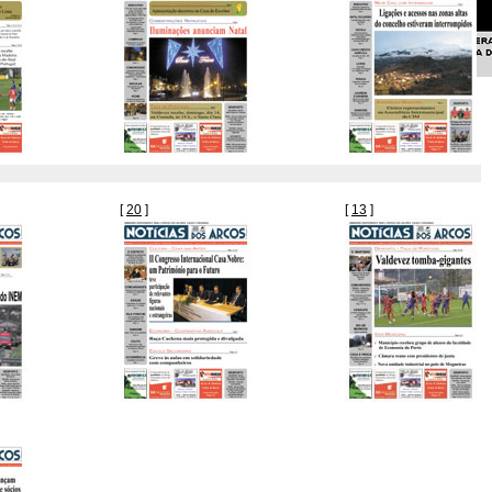
[
20
]
[
13
]