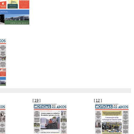
[
19
]
[
12
]