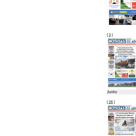
[
3
]
Junho
[
26
]