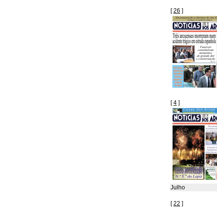
[
26
]
[
4
]
Julho
[
22
]