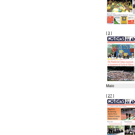
[
3
]
Maio
[
27
]