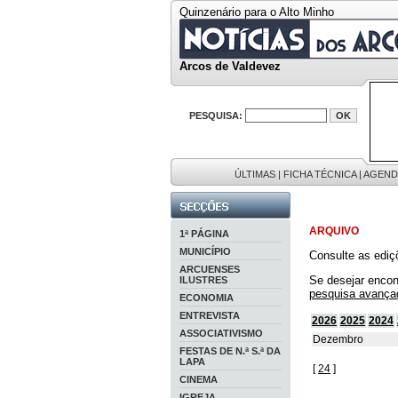
Quinzenário para o Alto Minho
Arcos de Valdevez
PESQUISA:
ÚLTIMAS
|
FICHA TÉCNICA
|
AGEND
ARQUIVO
1ª PÁGINA
MUNICÍPIO
Consulte as ediç
ARCUENSES
Se desejar encon
ILUSTRES
pesquisa avança
ECONOMIA
ENTREVISTA
2026
2025
2024
ASSOCIATIVISMO
Dezembro
FESTAS DE N.ª S.ª DA
LAPA
[
24
]
CINEMA
IGREJA