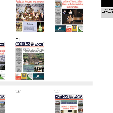
[
2
]
[
18
]
[
11
]