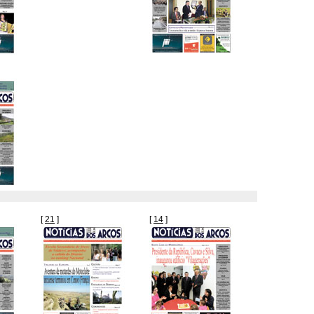
[
21
]
[
14
]