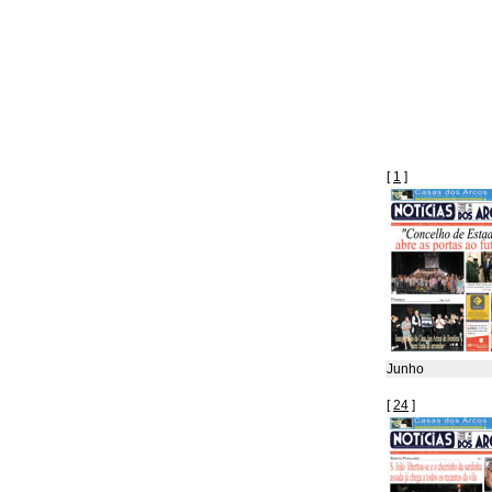
[
1
]
Junho
[
24
]