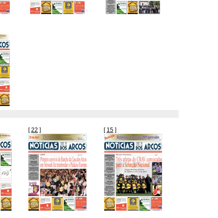
[
22
]
[
15
]