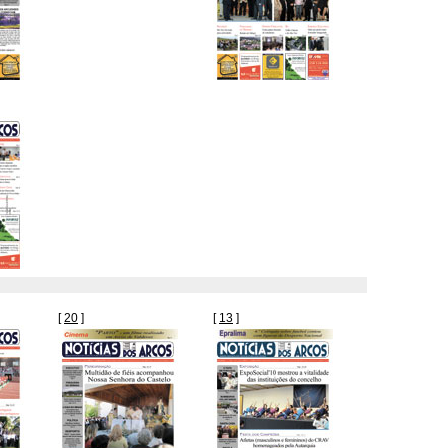
[
20
]
[
13
]