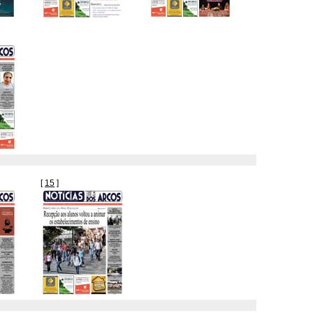
[
15
]