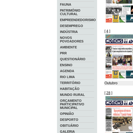
FAUNA
PATRIMÓNIO
CULTURAL
EMPREENDEDORISMO
DESEMPREGO
[
4
]
INDÚSTRIA
NOVOS
POVOADORES
AMBIENTE
PRR
QUESTIONÁRIO
ENSINO
AGENDA
RIO LIMA
TERRITÓRIO
Outubro
HABITAÇÃO
[
28
]
MUNDO RURAL
ORÇAMENTO
PARTICIPATIVO
MUNICIPAL
OPINIÃO
DESPORTO
OBITUÁRIO
GALERIA