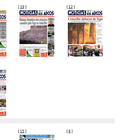
[
19
]
[
12
]
[
15
]
[
8
]