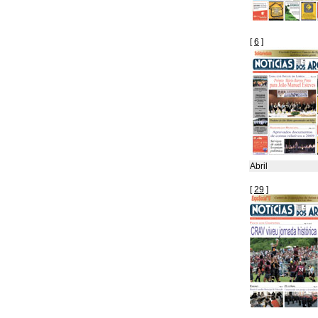
[
6
]
Abril
[
29
]