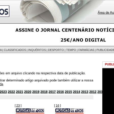
Área de As
A
|
CLASSIFICADOS
|
INQUÉRITOS
|
DESPORTO
|
TEMPO
|
FARMÁCIAS
|
PUBLICIDAD
PUBL
ões em arquivo clicando na respectiva data de publicação.
trar determinado artigo arquivado pode também utilizar a nossa
da
.
2023
2022
2021
2020
2019
2018
2017
2016
2015
2014
2013
2012
2011
2010
[
23
]
[
16
]