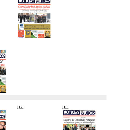
[
17
]
[
10
]